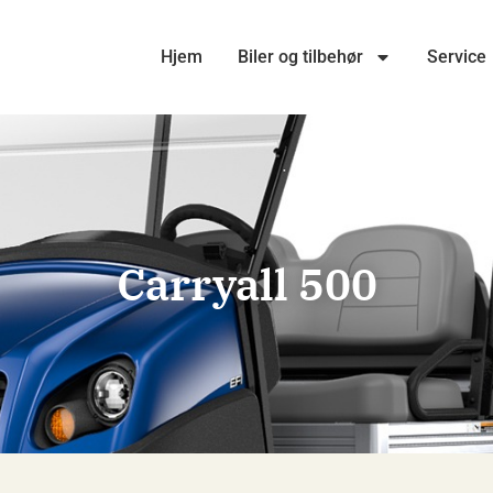
Hjem
Biler og tilbehør
Service
Carryall 500