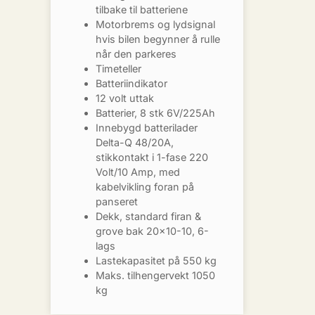
tilbake til batteriene
Motorbrems og lydsignal
hvis bilen begynner å rulle
når den parkeres
Timeteller
Batteriindikator
12 volt uttak
Batterier, 8 stk 6V/225Ah
Innebygd batterilader
Delta-Q 48/20A,
stikkontakt i 1-fase 220
Volt/10 Amp, med
kabelvikling foran på
panseret
Dekk, standard firan &
grove bak 20×10-10, 6-
lags
Lastekapasitet på 550 kg
Maks. tilhengervekt 1050
kg