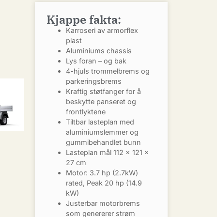
Kjappe fakta:
Karroseri av armorflex
plast
Aluminiums chassis
Lys foran – og bak
4-hjuls trommelbrems og
parkeringsbrems
Kraftig støtfanger for å
beskytte panseret og
frontlyktene
Tiltbar lasteplan med
aluminiumslemmer og
gummibehandlet bunn
Lasteplan mål 112 x 121 x
27 cm
Motor: 3.7 hp (2.7kW)
rated, Peak 20 hp (14.9
kW)
Justerbar motorbrems
som genererer strøm