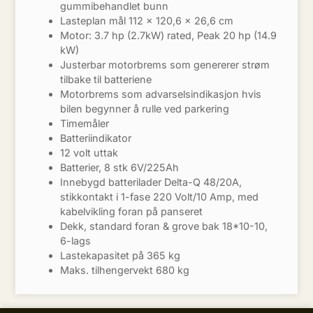
gummibehandlet bunn
Lasteplan mål 112 x 120,6 x 26,6 cm
Motor: 3.7 hp (2.7kW) rated, Peak 20 hp (14.9
kW)
Justerbar motorbrems som genererer strøm
tilbake til batteriene
Motorbrems som advarselsindikasjon hvis
bilen begynner å rulle ved parkering
Timemåler
Batteriindikator
12 volt uttak
Batterier, 8 stk 6V/225Ah
Innebygd batterilader Delta-Q 48/20A,
stikkontakt i 1-fase 220 Volt/10 Amp, med
kabelvikling foran på panseret
Dekk, standard foran & grove bak 18*10-10,
6-lags
Lastekapasitet på 365 kg
Maks. tilhengervekt 680 kg