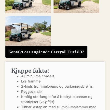
Kontakt oss angående Carryall Turf 502
Kjappe fakta:
Aluminiums chassis
Lys framme
2-hjuls trommelbrems og parkeringsbrems
Ryggevarsler
Kraftig støtfanger for å beskytte panser og
frontlykter (valgfritt)
Tiltbar lasteplan med aluminiumslemmer med